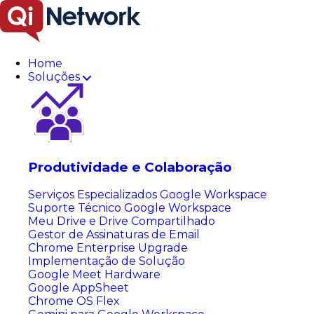
Pular
Soluções Cloud
para
o
Produtividade e Colaboração
conteúdo
Home
Transforme seu negócio com a Engenharia de Dados
Soluções
Transforme seu negócio com a Engenharia de Dados
Data & Analytics
Extraia insights valiosos dos seus dados com soluções
avançadas de análise.
Produtividade e Colaboração
Serviços Especializados Google Workspace
Suporte Técnico Google Workspace
Meu Drive e Drive Compartilhado
Gestor de Assinaturas de Email
Chrome Enterprise Upgrade
Implementação de Solução
Google Meet Hardware
Google AppSheet
Chrome OS Flex